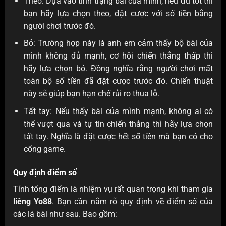
Theo: Dựa vào tình trạng bài của mình, nếu đủ tốt thì
bạn hãy lựa chọn theo, đặt cược với số tiền bằng
người chơi trước đó.
Bỏ: Trường hợp này là anh em cảm thấy bộ bài của
mình không đủ mạnh, cơ hội chiến thắng thấp thì
hãy lựa chọn bỏ. Đồng nghĩa rằng người chơi mất
toàn bộ số tiền đã đặt cược trước đó. Chiến thuật
này sẽ giúp bạn hạn chế rủi ro thua lỗ.
Tất tay: Nếu thấy bài của mình mạnh, không ai có
thể vượt qua và tự tin chiến thắng thì hãy lựa chọn
tất tay. Nghĩa là đặt cược hết số tiền mà bạn có cho
cổng game.
Quy định điểm số
Tính tổng điểm là nhiệm vụ rất quan trọng khi tham gia
liêng Yo88
. Bạn cần nắm rõ quy định về điểm số của
các lá bài như sau. Bao gồm: