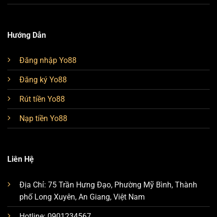
Hướng Dẫn
Đăng nhập Yo88
Đăng ký Yo88
Rút tiền Yo88
Nạp tiền Yo88
Liên Hệ
Địa Chỉ: 75 Trần Hưng Đạo, Phường Mỹ Bình, Thành
phố Long Xuyên, An Giang, Việt Nam
Hotline: 0901234567