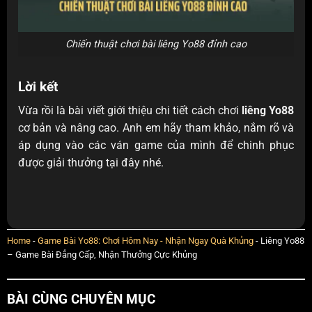
Chiến thuật chơi bài liêng Yo88 đỉnh cao
Lời kết
Vừa rồi là bài viết giới thiệu chi tiết cách chơi
liêng Yo88
cơ bản và nâng cao. Anh em hãy tham khảo, nắm rõ và
áp dụng vào các ván game của mình để chinh phục
được giải thưởng tại đây nhé.
Home
-
Game Bài Yo88: Chơi Hôm Nay - Nhận Ngay Quà Khủng
-
Liêng Yo88
– Game Bài Đẳng Cấp, Nhận Thưởng Cực Khủng
BÀI CÙNG CHUYÊN MỤC