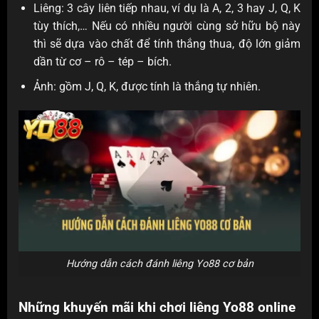
Liêng: 3 cây liên tiếp nhau, ví dụ là A, 2, 3 hay J, Q, K
tùy thích,… Nếu có nhiều người cùng sở hữu bộ này
thì sẽ dựa vào chất để tính thắng thua, độ lớn giảm
dần từ cơ – rô – tép – bích.
Ảnh: gồm J, Q, K, được tính là thắng tự nhiên.
Hướng dẫn cách đánh liêng Yo88 cơ bản
Những khuyến mãi khi chơi liêng Yo88 online