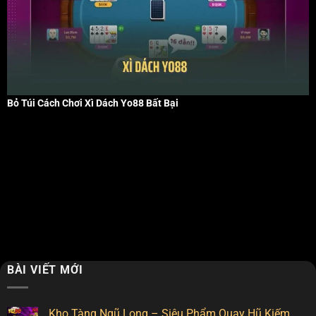
Bỏ Túi Cách Chơi Xì Dách Yo88 Bất Bại
BÀI VIẾT MỚI
Kho Tàng Ngũ Long – Siêu Phẩm Quay Hũ Kiếm