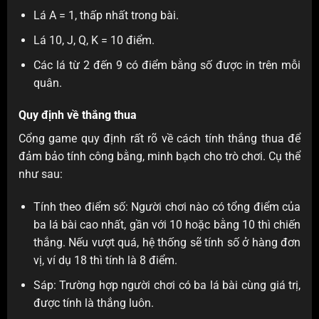
Lá A = 1, thấp nhất trong bài.
Lá 10, J, Q, K = 10 điểm.
Các lá từ 2 đến 9 có điểm bằng số được in trên mỗi
quân.
Quy định về thắng thua
Cổng game quy định rất rõ về cách tính thắng thua để
đảm bảo tính công bằng, minh bạch cho trò chơi. Cụ thể
như sau:
Tính theo điểm số: Người chơi nào có tổng điểm của
ba lá bài cao nhất, gần với 10 hoặc bằng 10 thì chiến
thắng. Nếu vượt quá, hệ thống sẽ tính số ở hàng đơn
vị, ví dụ 18 thì tính là 8 điểm.
Sáp: Trường hợp người chơi có ba lá bài cùng giá trị,
được tính là thắng luôn.