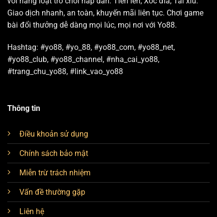
với hàng loạt trò chơi hấp dẫn: Tiến lên, Xóc đĩa, Tài xỉu.
Giao dịch nhanh, an toàn, khuyến mãi liên tục. Chơi game
bài đổi thưởng dễ dàng mọi lúc, mọi nơi với Yo88.
Hashtag: #yo88, #yo_88, #yo88_com, #yo88_net,
#yo88_club, #yo88_channel, #nha_cai_yo88,
#trang_chu_yo88, #link_vao_yo88
Thông tin
Điều khoản sử dụng
Chính sách bảo mật
Miễn trừ trách nhiệm
Vấn đề thường gặp
Liên hệ